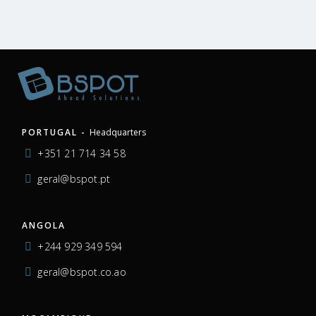
PORTUGAL -
Headquarters
+351 21 714 34 58
geral@bspot.pt
ANGOLA
+244 929 349 594
geral@bspot.co.ao