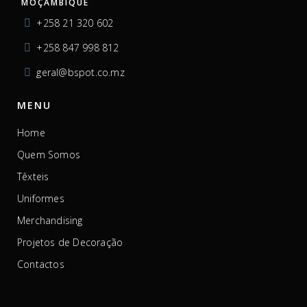
MOÇAMBIQUE
+258 21 320 602
+258 847 998 812
geral@bspot.co.mz
MENU
Home
Quem Somos
Têxteis
Uniformes
Merchandising
Projetos de Decoração
Contactos